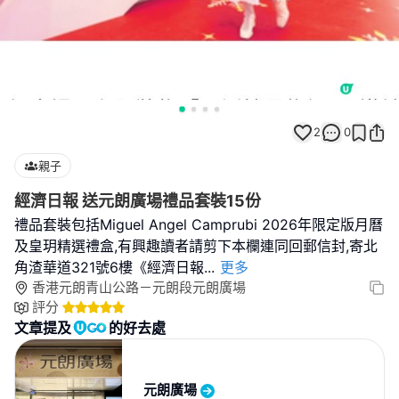
2
0
親子
經濟日報 送元朗廣場禮品套裝15份
禮品套裝包括Miguel Angel Camprubi 2026年限定版月曆
及皇玥精選禮盒,有興趣讀者請剪下本欄連同回郵信封,寄北
角渣華道321號6樓《經濟日報
...
更多
香港元朗青山公路－元朗段元朗廣場
評分
文章提及
的好去處
元朗廣場