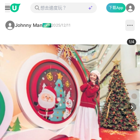
下載App
Johnny Man
2025/12/11
1
/
4
Next