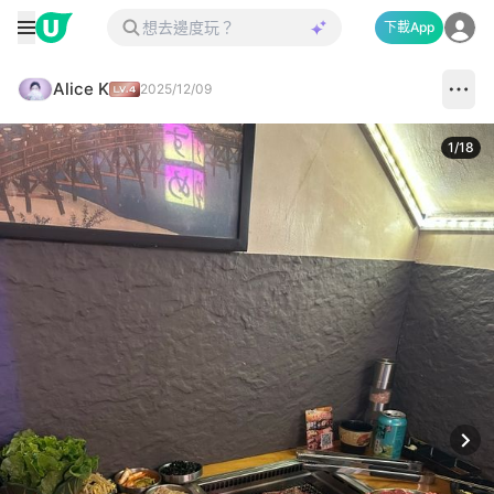
下載App
Alice K
2025/12/09
1
/
18
Next