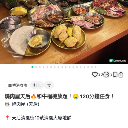
20
3
香港攻略
打卡
食
燒肉屋天后🔥和牛榴槤放題！🤤 120分鐘任食！
👩🏻‍🍳 燒肉屋 (天后)
📍 天后清風街10號清風大廈地舖