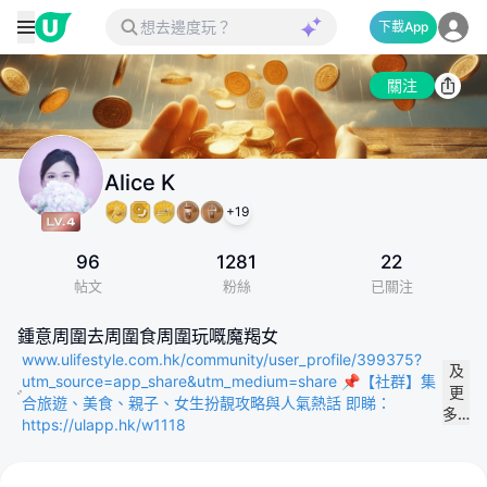
下載App
關注
Alice K
+
19
96
1281
22
帖文
粉絲
已關注
鍾意周圍去周圍食周圍玩嘅魔羯女
www.ulifestyle.com.hk/community/user_profile/399375?
及
utm_source=app_share&utm_medium=share 📌【社群】集
更
合旅遊、美食、親子、女生扮靚攻略與人氣熱話 即睇：
多…
https://ulapp.hk/w1118