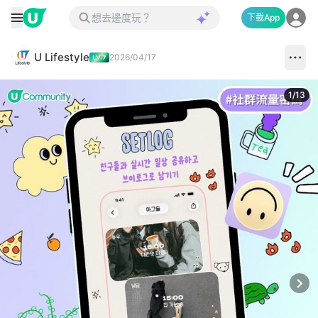
下載App
U Lifestyle
2026/04/17
1
/
13
Next