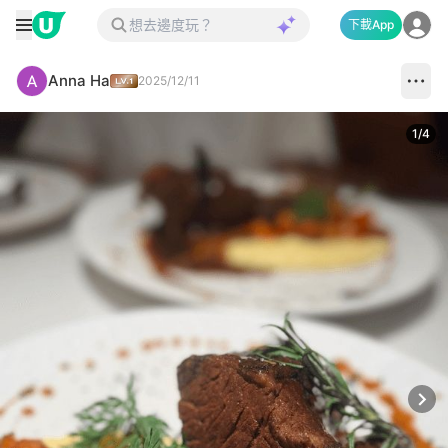
下載App
Anna Ha
2025/12/11
1
/
4
Next