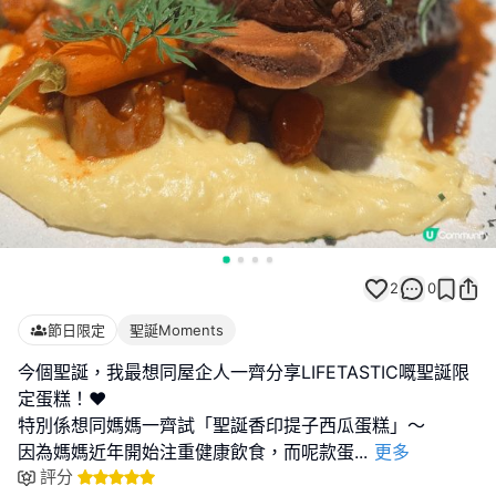
2
0
節日限定
聖誕Moments
今個聖誕，我最想同屋企人一齊分享LIFETASTIC嘅聖誕限
定蛋糕！❤️
特別係想同媽媽一齊試「聖誕香印提子西瓜蛋糕」～
因為媽媽近年開始注重健康飲食，而呢款蛋
...
更多
評分