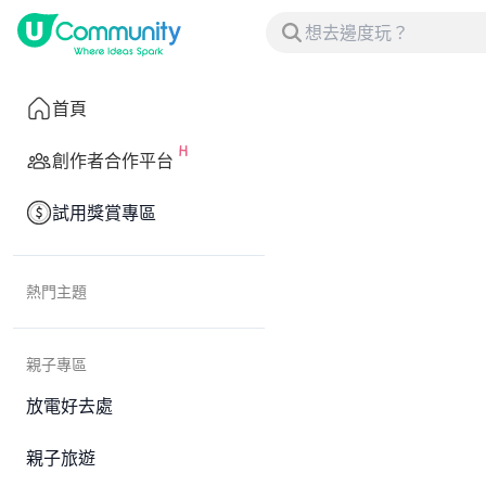
首頁
創作者合作平台
試用獎賞專區
熱門主題
親子專區
放電好去處
親子旅遊