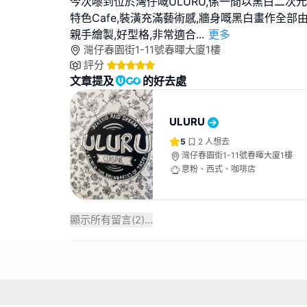
今次嚟到位於灣仔嘅ULURU,係一間以黑白二次
特色Cafe,裝潢充滿藝術感,牆身嘅黑白畫作全
親手繪製,好型格,非常適合
...
更多
灣仔春園街1-11號春暉大廈1樓
評分
文章提及
的好去處
ULURU
5
2
人想去
灣仔春園街1-11號春暉大廈1樓
意粉、西式、咖啡店
顯示所有留言(
2
)...