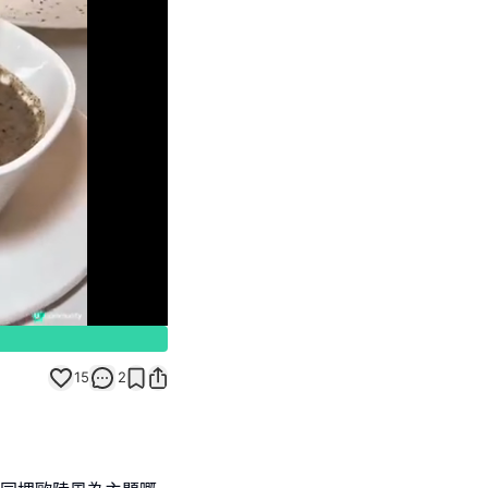
Unmute
15
2