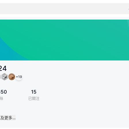
24
+
19
350
15
絲
已關注
4
及更多…