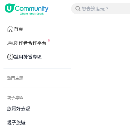
首頁
創作者合作平台
試用獎賞專區
熱門主題
親子專區
放電好去處
親子旅遊