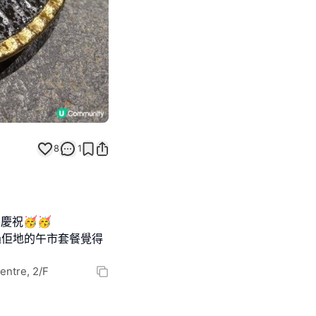
8
1
慶祝🥳🥳
試過佢地的午市套餐覺得
tre, 2/F