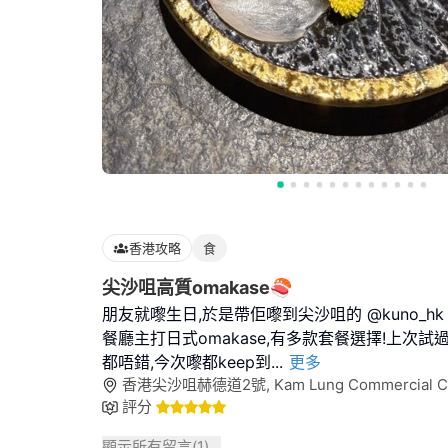
香港攻略
食
尖沙咀高質omakase🍣
朋友就嚟生日,於是帶佢嚟到尖沙咀的 @kuno_hk 
餐廳主打日式omakase,有多款套餐選擇!上次
都唔錯,今次嚟都keep到
...
更多
香港尖沙咀赫德道2號, Kam Lung Commercial Cen
評分
顯示所有留言(
1
)...