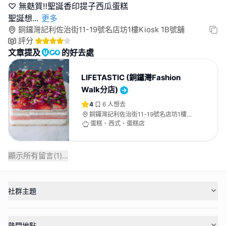
♡ 無麩質‼️聖誕香印提子西瓜蛋糕
聖誕想
...
更多
銅鑼灣記利佐治街11-19號名店坊1樓Kiosk 1B號舖
評分
文章提及
的好去處
LIFETASTIC (銅鑼灣Fashion
Walk分店)
4
6
人想去
銅鑼灣記利佐治街11-19號名店坊1樓
Kiosk 1B號舖
蛋糕、西式、蛋糕店
顯示所有留言(
1
)...
社群主題
熱門地點