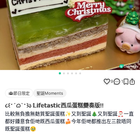
9
1
節日限定
聖誕Moments
૮꒰˶´ᜊ`˶꒱ა 𝕃𝕚𝕗𝕖𝕥𝕒𝕤𝕥𝕚𝕔西瓜蛋糕變奏版‼️
比較無負擔無麩質聖誕蛋糕✨又到聖誕🎄又到聖誕🎅🏻一直
都好鍾意食佢哋既西瓜蛋糕🍰今年佢哋都推出左三款唔同
既聖誕蛋糕🥹