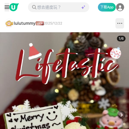
下載App
lulutummy
2025/12/22
1
/
6
Next