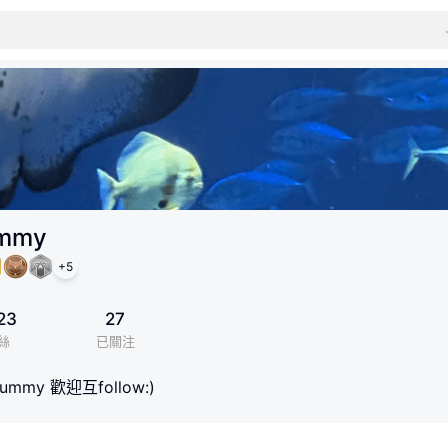
ummy
+
5
23
27
絲
已關注
lu_tummy 歡迎互follow:)