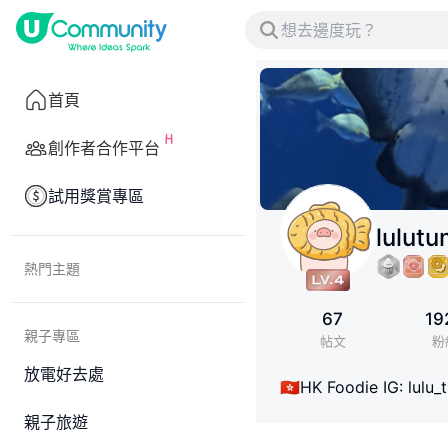
首頁
創作者合作平台
試用獎賞專區
lulut
熱門主題
67
19
親子專區
帖文
粉
放電好去處
🇭🇰HK Foodie IG: lu
親子旅遊