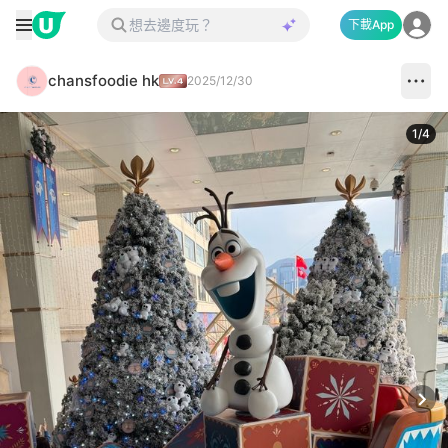
下載App
chansfoodie hk
2025/12/30
1
/
4
Next