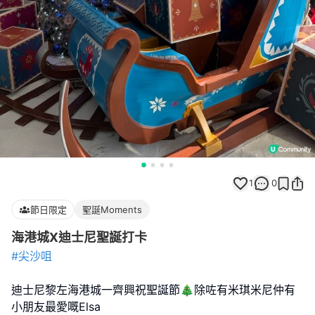
1
0
節日限定
聖誕Moments
海港城X迪士尼聖誕打卡
#尖沙咀
迪士尼黎左海港城一齊興祝聖誕節🎄除咗有米琪米尼仲有
小朋友最愛嘅Elsa