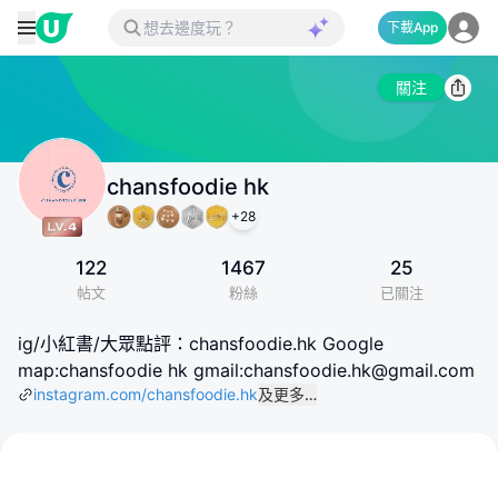
下載App
關注
chansfoodie hk
+
28
122
1467
25
帖文
粉絲
已關注
ig/小紅書/大眾點評：chansfoodie.hk Google
map:chansfoodie hk gmail:chansfoodie.hk@gmail.com
instagram.com/chansfoodie.hk
及更多…