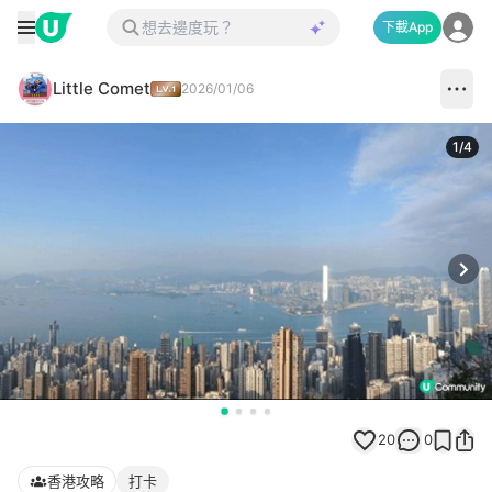
下載App
Little Comet
2026/01/06
1
/
4
Next
20
0
香港攻略
打卡