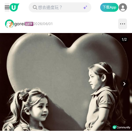
下載App
gorei
2026/06/01
1
/
2
Next