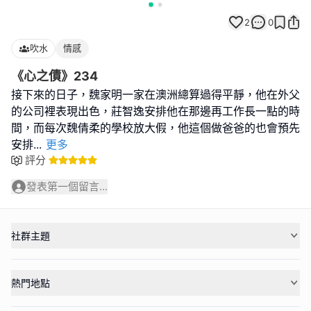
2
0
吹水
情感
《心之債》234
接下來的日子，魏家明一家在澳洲總算過得平靜，他在外父
的公司裡表現出色，莊智逸安排他在那邊再工作長一點的時
間，而每次魏倩柔的學校放大假，他這個做爸爸的也會預先
安排
...
更多
評分
發表第一個留言...
社群主題
熱門地點