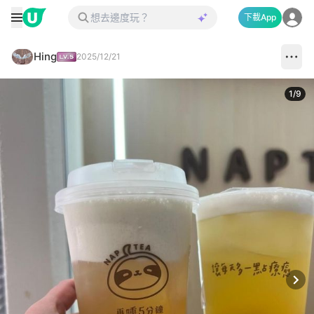
下載App
Hing
2025/12/21
1
/
9
Next