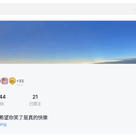
+
33
44
21
絲
已關注
 希望你笑了是真的快樂
hing