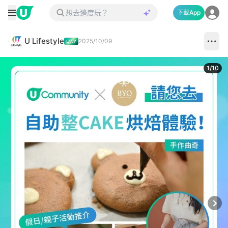
下載App
U Lifestyle
2025/10/09
1
/
10
Next