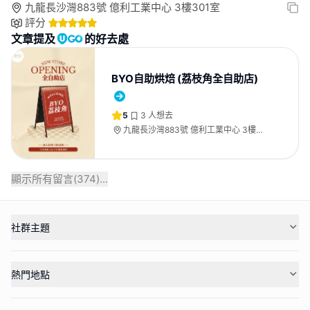
九龍長沙灣883號 億利工業中心 3樓301室
評分
文章提及
的好去處
BYO自助烘焙 (荔枝角全自助店)
5
3
人想去
九龍長沙灣883號 億利工業中心 3樓
301室
顯示所有留言(
374
)...
社群主題
熱門地點