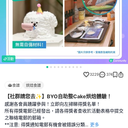
活動
3229
374
食譜
烘焙食譜
【社群請您去✨】BYO自助整Cake烘焙體驗！
感謝各會員踴躍參與！立即向左掃睇得獎名單！
所有得獎電郵已經發出，請各得獎者查收於活動表格中提交
之聯絡電郵的郵箱。
**注意: 得獎通知電郵有機會被錯誤分類
...
更多