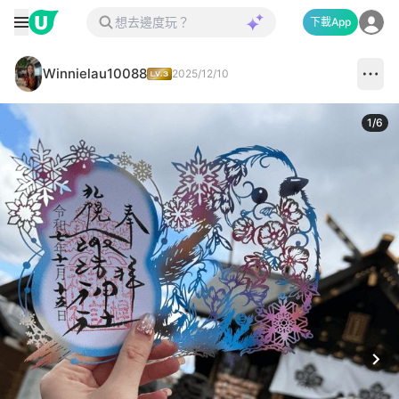
下載App
Winnielau10088
2025/12/10
1
/
6
Next