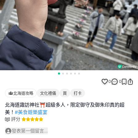
0
0
北海道攻略
文化禮儀
買
打卡
北海道諏訪神社⛩️超級多人，限定御守及御朱印真的超
美！
#美食遊樂盛宴
評分
發表第一個留言...