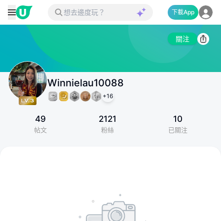
下載App
關注
Winnielau10088
+
16
49
2121
10
帖文
粉絲
已關注