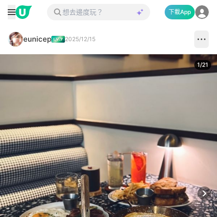
下載App
eunicep
2025/12/15
1
/
21
Next