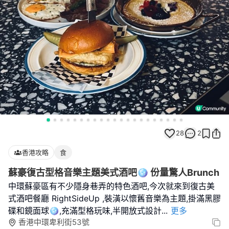
28
2
香港攻略
食
蘇豪復古型格音樂主題美式酒吧🪩 份量驚人Brunch
中環蘇豪區有不少隱身巷弄的特色酒吧,今次就來到復古美
式酒吧餐廳 RightSideUp ,裝潢以懷舊音樂為主題,掛滿黑膠
碟和鏡面球🪩,充滿型格玩味,半開放式設計
...
更多
香港中環卑利街53號