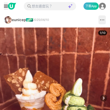
下載App
eunicep
2025/06/10
1
/
10
Next