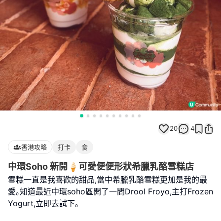
20
4
香港攻略
打卡
食
中環Soho 新開🍦可愛便便形狀希臘乳酪雪糕店
雪糕一直是我喜歡的甜品,當中希臘乳酪雪糕更加是我的最
愛｡知道最近中環soho區開了一間Drool Froyo,主打Frozen
Yogurt,立即去試下｡