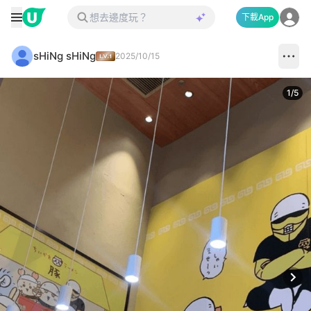
下載App
sHiNg sHiNg
2025/10/15
1
/
5
Next