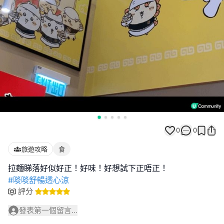
0
0
旅遊攻略
食
#啖啖舒暢透心涼
評分
發表第一個留言...