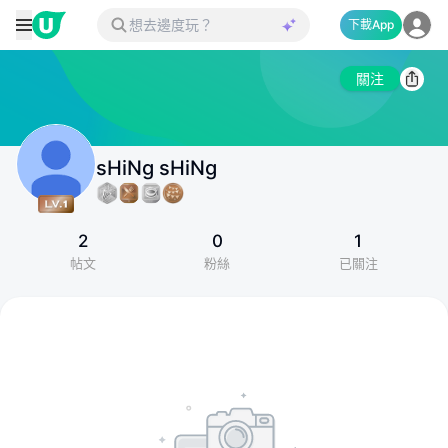
下載App
關注
sHiNg sHiNg
2
0
1
帖文
粉絲
已關注