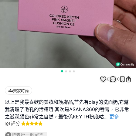
0
0
美妝時尚
以上是我最喜歡的美妝和護膚品,首先有olay的洗面奶,它幫
我清理了毛孔的污糟嘢,其次是ASANA360的唇膏，它非常
之滋潤顏色非常之自然，最後係KEYTH粉底咕
...
更多
評分
發表第一個留言...