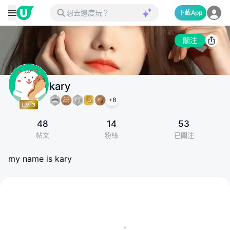
下載App
關注
kary
+
8
48
14
53
帖文
粉絲
已關注
my name is kary