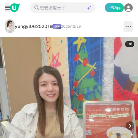
下載App
yungyi06252018
2025/12/29
1
/
8
Next