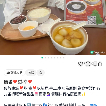
7
0
香港攻略
商場
食
康城❣︎甜·幸❣︎
位於康城❣︎甜·幸❣︎以新鮮,手工,本味為原則,為食客製作各
式各樣嘅新鮮甜品🍧而家💁🏻‍♀️餐廳仲有推廣優惠✨
只需完成以下3️⃣個步驟👣就可以獲得刮刮卡一張
...
更多