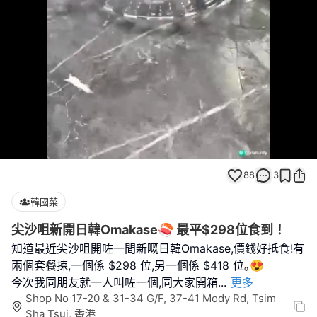
Loaded
:
Unmute
100.00%
88
3
韓國菜
尖沙咀新開日韓Omakase🍣 最平$298位食到！
知道最近尖沙咀開咗一間新嘅日韓Omakase,價錢好抵食!有
兩個套餐揀,一個係 $298 位,另一個係 $418 位｡😍
今次我同朋友就一人叫咗一個,同大家開箱
...
更多
Shop No 17-20 & 31-34 G/F, 37-41 Mody Rd, Tsim
Sha Tsui, 香港