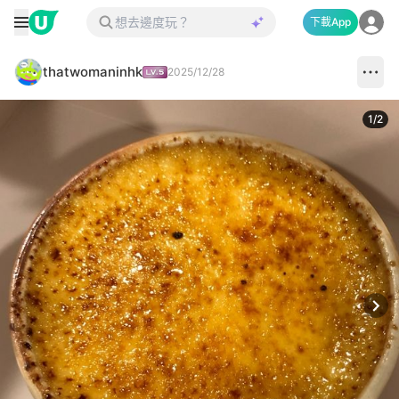
下載App
thatwomaninhk
2025/12/28
1
/
2
Next