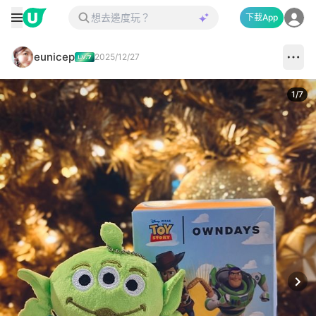
下載App
eunicep
2025/12/27
1
/
7
Next