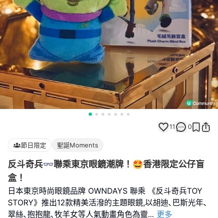
11
0
節日限定
聖誕Moments
反斗奇兵👓聯乘東京眼鏡潮牌！🤩香港限定公仔盲
盒！
日本東京時尚眼鏡品牌 OWNDAYS 聯乘 《反斗奇兵TOY
STORY》推出12款精美活潑的主題眼鏡,以胡迪､巴斯光年､
翠絲､抱抱龍､牧羊女等人氣動畫角色為靈
...
更多