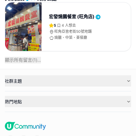
宏發燒鵝餐室 (旺角店)
5
4
人想去
旺角亞皆老街50號地舖
燒臘、中菜、茶餐廳
顯示所有留言(
1
)...
社群主題
熱門地點