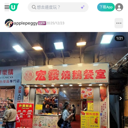
下載App
applepeggy
2025/12/23
1
/
21
Next