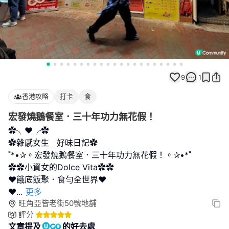
9
1
香港攻略
打卡
食
宏發燒鵝餐室．三十年功力無花假！
✿╮❤╭✿
✿雜感女生 好味日記✿
˚*•✰。宏發燒鵝餐室．三十年功力無花假！。✰•*˚
✿✿小資女的Dolce Vita✿✿
❤餓底飯聚．食勻全世界❤
❤
...
更多
旺角亞皆老街50號地舖
評分
文章提及
的好去處