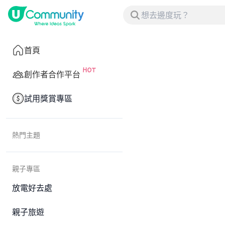
首頁
創作者合作平台
試用獎賞專區
熱門主題
親子專區
放電好去處
親子旅遊