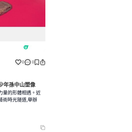
0
0
少年孫中山塑像
力量的形體相遇。近
藝術時光隧道,舉辦