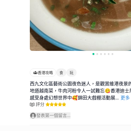
香港攻略
食
玩
西九文化區藝術公園夜色迷人，是觀賞維港夜景的
地道越南菜，牛肉河粉令人一試難忘😋香港迪士
感受身處幻想世界中🥰錦田大戲棚活動展
...
更多
評分
發表第一個留言...