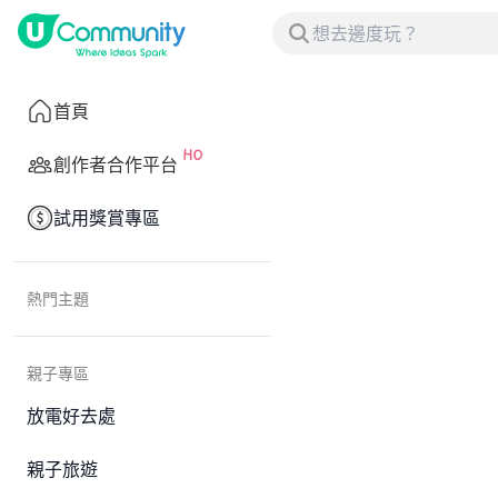
首頁
創作者合作平台
試用獎賞專區
熱門主題
親子專區
放電好去處
親子旅遊