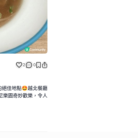
2
0
絕佳地點🤩越北餐廳
尼樂園奇妙歡樂，令人