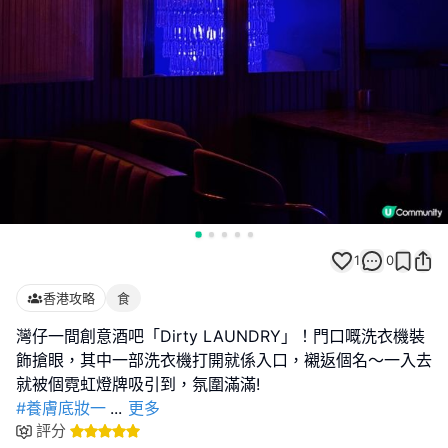
1
0
香港攻略
食
灣仔一間創意酒吧「Dirty LAUNDRY」！門口嘅洗衣機裝
飾搶眼，其中一部洗衣機打開就係入口，襯返個名～一入去
#養膚底妝一
...
更多
評分