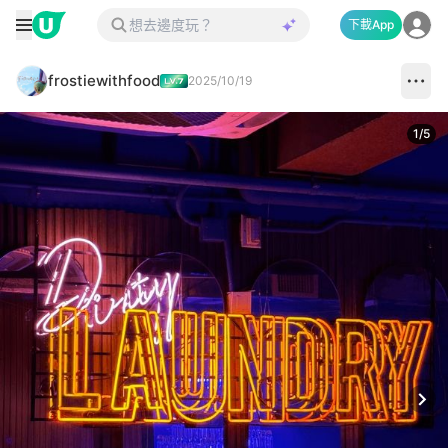
下載App
frostiewithfood
2025/10/19
1
/
5
Next