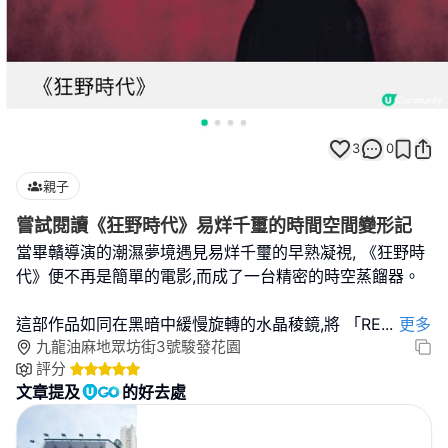
3
0
親子
嘗試閱讀《狂野時代》易烊千璽的時間空間變形記
當畢贛導演的潮濕夢境遇見易烊千璽的早熟凝視, 《狂野時
代》便不再是簡單的電影,而成了一台精密的時空蒸餾器。
這部作品如同在黑暗中緩慢旋轉的水晶稜鏡,將 「RE
...
更多
九龍油麻地眾坊街3號駿發花園
評分
文章提及
的好去處