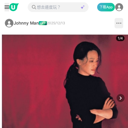
下載App
Johnny Man
2025/12/13
1
/
4
Next