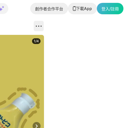
下載App
創作者合作平台
登入/註冊
1
/
4