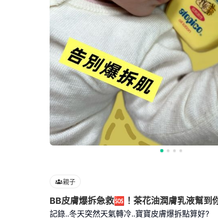
親子
BB皮膚爆拆急救🆘！茶花油潤膚乳液幫到你！
記錄..冬天突然天氣轉冷..寶寶皮膚爆拆點算好?