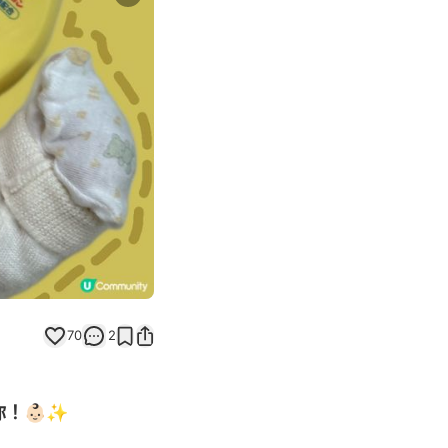
Next slide
70
2
👶🏻✨