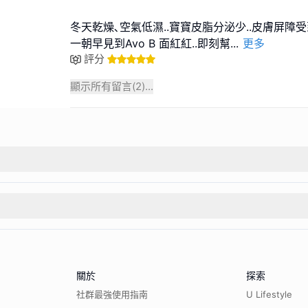
冬天乾燥､空氣低濕..寶寶皮脂分泌少..皮膚屏障受
一朝早見到Avo B 面紅紅..即刻幫
...
更多
評分
顯示所有留言(
2
)...
關於
探索
社群最強使用指南
U Lifestyle