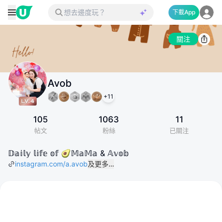
下載App
關注
Avob
+
11
105
1063
11
帖文
粉絲
已關注
𝔻𝕒𝕚𝕝𝕪 𝕝𝕚𝕗𝕖 𝕠𝕗 🥑𝕄𝕒𝕄𝕒 & 𝔸𝕧𝕠𝕓
instagram.com/a.avob
及更多…