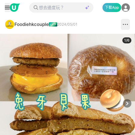
下載App
Foodiehkcouple
2024/05/01
1
/
6
Next