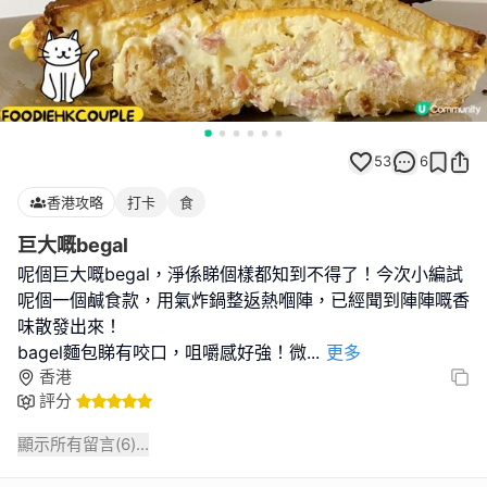
53
6
香港攻略
打卡
食
巨大嘅begal
呢個巨大嘅begal，淨係睇個樣都知到不得了！今次小編試
呢個一個鹹食款，用氣炸鍋整返熱嗰陣，已經聞到陣陣嘅香
味散發出來！
bagel麵包睇有咬口，咀嚼感好強！微
...
更多
香港
評分
顯示所有留言(
6
)...