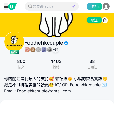
下載App
關注
Foodiehkcouple
+
51
800
1463
38
帖文
粉絲
已關注
你的關注是我最大的支持🥰 貓語錄🐱 小編的飲食實錄🤭
總是不能抗拒美食的誘惑🤤 IG/ OP: Foodiehkcouple 📧
Email: Foodiehkcouple@gmail.com