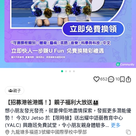
652
10
親子
【招募港爸港媽！】親子福利大放送👨‍👩‍👧‍👦
想小朋友發光發亮，就要俾佢地盡情探索，發掘更多潛能優
勢！ 今次U Jetso 於【限時搶】送出耀中語藝教育中心
(YALC) 興趣班免費試堂，令小朋友親身體驗多
...
更多
九龍塘多福道3號耀中國際學校中學部