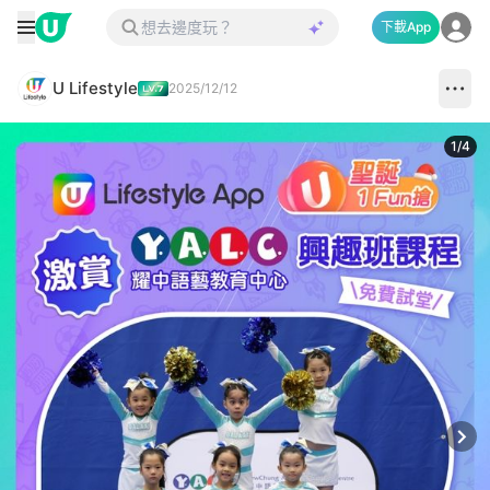
下載App
U Lifestyle
2025/12/12
1
/
4
Next