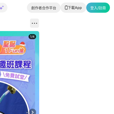
下載App
創作者合作平台
登入/註冊
1
/
4