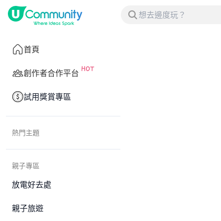
首頁
創作者合作平台
試用獎賞專區
熱門主題
親子專區
放電好去處
親子旅遊