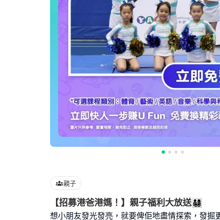
親子
【招募港爸港媽！】親子福利大放送👨‍👩‍👧‍👦
想小朋友發光發亮，就要俾佢地盡情探索，發掘更