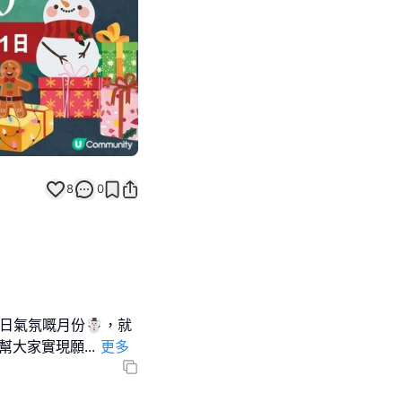
8
0
冬日氣氛嘅月份☃，就
以幫大家實現願
...
更多