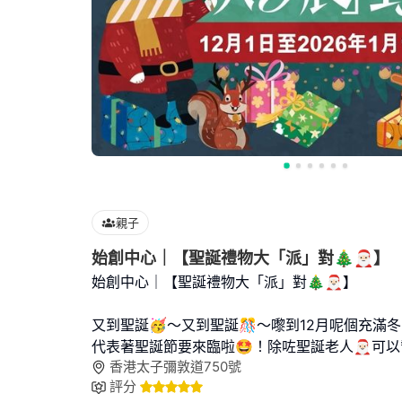
親子
始創中心｜【聖誕禮物大「派」對🎄🎅🏻】
始創中心｜【聖誕禮物大「派」對🎄🎅🏻】
又到聖誕🥳～又到聖誕🎊～嚟到12月呢個充滿
代表著聖誕節要來臨啦🤩！除咗聖誕老人🎅🏻可
香港太子彌敦道750號
評分