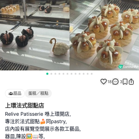
18
3
甜品
蛋糕／糕點
上環法式甜點店
Relive Patisserie 喺上環開店,
專注於法式甜點🍰同pastry,
店內設有展覽空間展示各款工藝品,
器皿,陳設🖼️📖等,