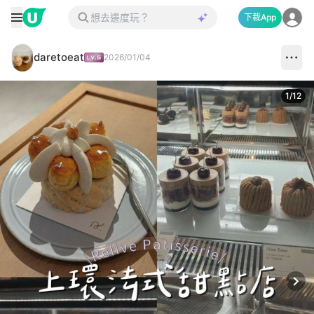
下載App
daretoeat
2026/01/04
1
/
12
Next