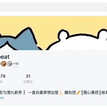
oeat
+
16
379
31
絲
已關注
港九新界🚶‍♀️ 一直向着夢想出發💪🏻 麵包控🥖║開心果控║
eat