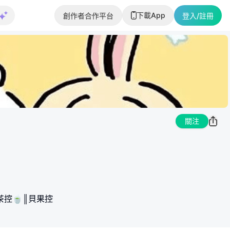
下載App
創作者合作平台
登入/註冊
關注
抹茶控🍵║貝果控