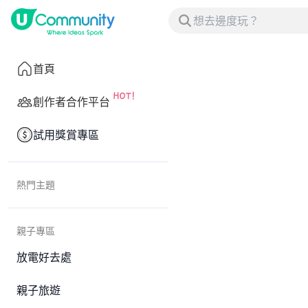
首頁
創作者合作平台
試用獎賞專區
熱門主題
親子專區
放電好去處
親子旅遊