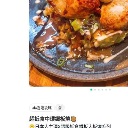
香港攻略
食
超抵食中環鐵板燒🥘
😁日本人主理X超級抵食鐵板大板燒系列