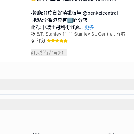
—
▫️餐廳:弁慶御好燒鐵板燒 @benkeicentral
▫️地點:全香港只有1️⃣間分店
此為:中環士丹利街11號
...
更多
6/F, Stanley 11, 11 Stanley St, Central, 香港
評分
顯示所有留言(
5
)...