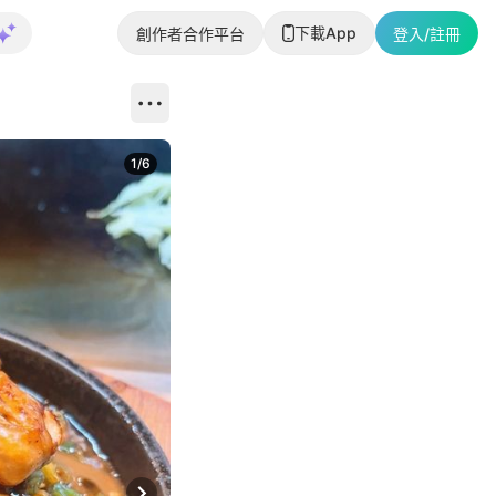
下載App
創作者合作平台
登入/註冊
1
/
6