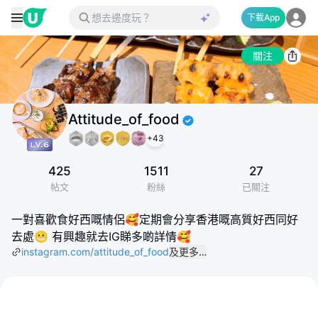
下載App
關注
Attitude_of_food
+
43
425
1511
27
帖文
粉絲
已關注
一對喜歡食好西嘅情侶🥰定期會分享香港嘅高質好西同好
去處😬 有興趣就去IG睇多啲詳情🥰
instagram.com/attitude_of_food
及更多…