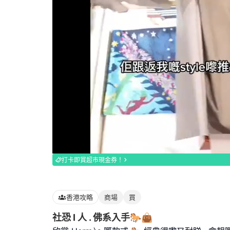
Loaded
:
82.19%
打卡即賞超市現金券！
香港攻略
商場
買
社恐 I 人 . 佛系入手🐎👜