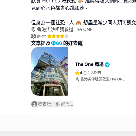
欣賞 Hermès 嘅款式 🐎 經典得嚟又耐睇 , 貪靚
見到心水色都會心跳加速~
但身為一個社恐 I 人 🙈 想盡量減少同人類可避
香港尖沙咀彌敦道The ONE
評分
文章提及
的好去處
The One 商場
4
1
人想去
香港尖沙咀彌敦道The ONE
發表第一個留言...