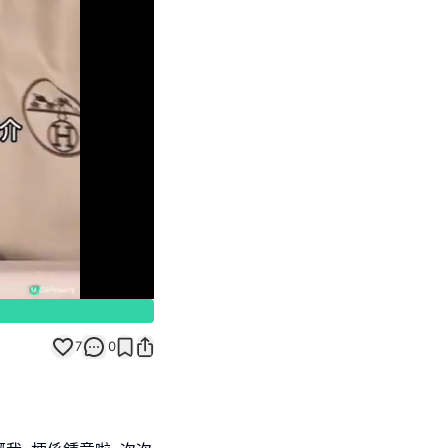
Unmute
7
0