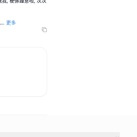
嘅我, 梗係鍾意啦, 次次
免
...
更多