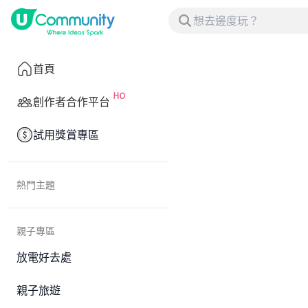
首頁
創作者合作平台
試用獎賞專區
熱門主題
親子專區
放電好去處
親子旅遊