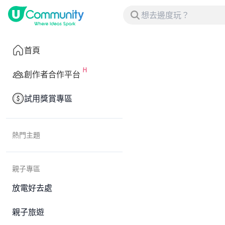
首頁
創作者合作平台
試用獎賞專區
熱門主題
親子專區
放電好去處
親子旅遊