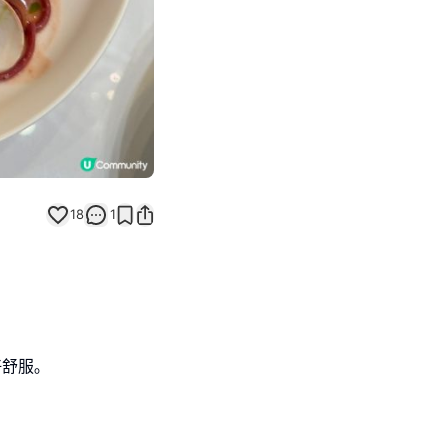
18
1
舒服｡