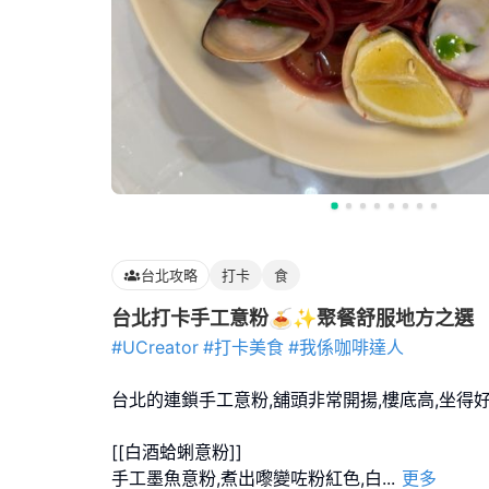
台北攻略
打卡
食
台北打卡手工意粉🍝✨聚餐舒服地方之選
#UCreator
#打卡美食
#我係咖啡達人
台北的連鎖手工意粉,舖頭非常開揚,樓底高,坐得好
[[白酒蛤蜊意粉]]
手工墨魚意粉,煮出嚟變咗粉紅色,白
...
更多