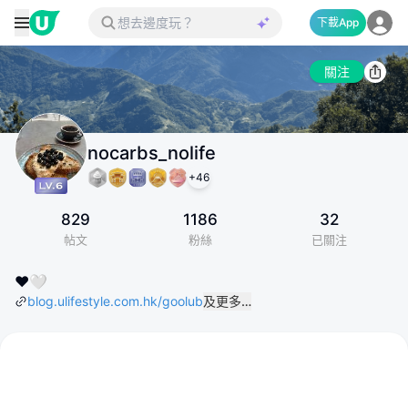
下載App
關注
nocarbs_nolife
+
46
829
1186
32
帖文
粉絲
已關注
❤️🤍
blog.ulifestyle.com.hk/goolub
及更多…