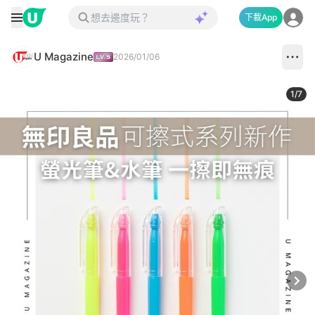
下載App
U Magazine
2026/01/06
1
/
7
Next