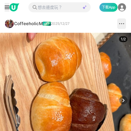
下載App
CoffeeholicM
2025/12/27
1
/
2
Next