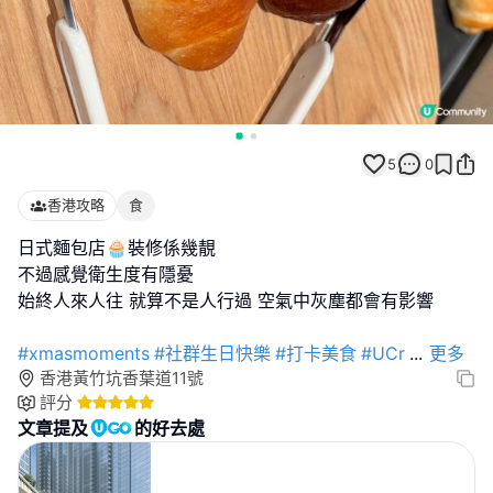
5
0
香港攻略
食
日式麵包店🧁裝修係幾靚
不過感覺衛生度有隱憂
始終人來人往 就算不是人行過 空氣中灰塵都會有影響
#xmasmoments
#社群生日快樂
#打卡美食
#UCr
...
更多
香港黃竹坑香葉道11號
評分
文章提及
的好去處